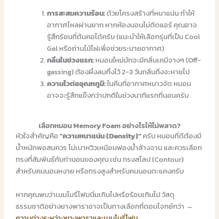
การสะสมความร้อน:
ด้วยโครงสร้างที่หนาแน่น ทำให้
อากาศไหลผ่านยาก หากห้องนอนไม่ติดแอร์ คุณอาจ
รู้สึกร้อนที่ต้นคอได้ครับ (แนะนำให้เลือกรุ่นที่เป็น Cool
Gel หรือถ่านไม้ไผ่เพื่อช่วยระบายอากาศ)
กลิ่นในช่วงแรก:
หมอนใหม่มักจะมีกลิ่นเคมีจางๆ (Off-
gassing) ต้องผึ่งลมทิ้งไว้ 2-3 วันกลิ่นถึงจะหายไป
ความไวต่ออุณหภูมิ:
ในคืนที่อากาศหนาวจัด หมอน
อาจจะรู้สึกแข็งกว่าปกติในช่วงนาทีแรกที่นอนครับ
เลือกหมอน Memory Foam อย่างไรให้ไม่พลาด?
หัวใจสำคัญคือ
“ความหนาแน่น (Density)”
ครับ หมอนที่ดีต้องมี
น้ำหนักพอสมควร ไม่เบาหวิวเหมือนฟองน้ำล้างจาน และควรเลือก
ทรงที่สัมพันธ์กับท่านอนของคุณ เช่น ทรงสโลป (Contour)
สำหรับคนนอนหงาย หรือทรงสูงสำหรับคนนอนตะแคงครับ
หากคุณพบว่าเมมโมรี่โฟมนิ่มเกินไปหรือร้อนเกินไป วัสดุ
ธรรมชาติอย่างยางพาราอาจเป็นทางเลือกที่ตอบโจทย์กว่า →
ความต่างระหว่างยางพาราและเมมโมรี่โฟม