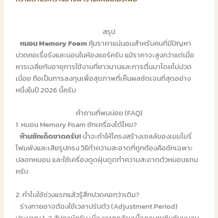
สรุป
หมอน Memory Foam
คุ้มราคาแน่นอนสำหรับคนที่มีปัญหา
ปวดคอเรื้อรังและนอนในห้องแอร์ครับ แม้ราคาจะสูงกว่าแต่เมื่อ
หารเฉลี่ยกับอายุการใช้งานที่ยาวนานและการตื่นมาโดยไม่ปวด
เมื่อย ถือเป็นการลงทุนเพื่อสุขภาพที่เห็นผลชัดเจนที่สุดอย่าง
หนึ่งในปี 2026 นี้ครับ
คำถามที่พบบ่อย (FAQ)
1. หมอน Memory Foam ซักเครื่องได้ไหม?
ห้ามซักเด็ดขาดครับ!
น้ำจะทำให้โครงสร้างเซลล์ของเมมโมรี่
โฟมพังและเสียรูปทรง วิธีทำความสะอาดที่ถูกต้องคือซักเฉพาะ
ปลอกหมอน และใช้เครื่องดูดฝุ่นดูดทำความสะอาดตัวหมอนแทน
ครับ
2. ทำไมใช้ช่วงแรกแล้วรู้สึกปวดคอกว่าเดิม?
ร่างกายอาจต้องใช้เวลาปรับตัว (Adjustment Period)
ประมาณ 1-2 สัปดาห์ครับ เนื่องจากกล้ามเนื้อคอเคยชินกับหมอน