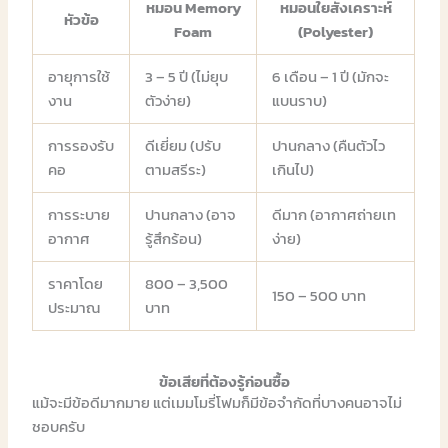
หมอน Memory
หมอนใยสังเคราะห์
หัวข้อ
Foam
(Polyester)
อายุการใช้
3 – 5 ปี (ไม่ยุบ
6 เดือน – 1 ปี (มักจะ
งาน
ตัวง่าย)
แบนราบ)
การรองรับ
ดีเยี่ยม (ปรับ
ปานกลาง (คืนตัวไว
คอ
ตามสรีระ)
เกินไป)
การระบาย
ปานกลาง (อาจ
ดีมาก (อากาศถ่ายเท
อากาศ
รู้สึกร้อน)
ง่าย)
ราคาโดย
800 – 3,500
150 – 500 บาท
ประมาณ
บาท
ข้อเสียที่ต้องรู้ก่อนซื้อ
แม้จะมีข้อดีมากมาย แต่เมมโมรี่โฟมก็มีข้อจำกัดที่บางคนอาจไม่
ชอบครับ