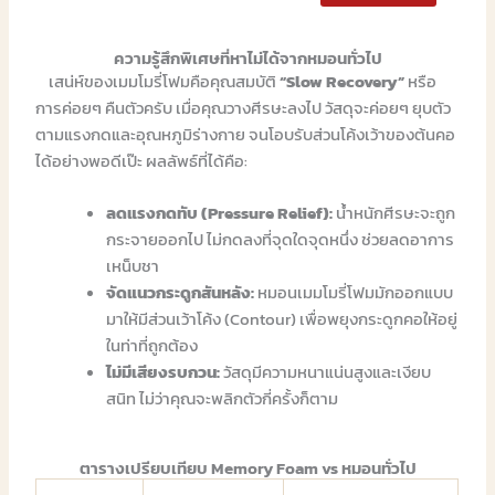
ความรู้สึกพิเศษที่หาไม่ได้จากหมอนทั่วไป
เสน่ห์ของเมมโมรี่โฟมคือคุณสมบัติ
“Slow Recovery”
หรือ
การค่อยๆ คืนตัวครับ เมื่อคุณวางศีรษะลงไป วัสดุจะค่อยๆ ยุบตัว
ตามแรงกดและอุณหภูมิร่างกาย จนโอบรับส่วนโค้งเว้าของต้นคอ
ได้อย่างพอดีเป๊ะ ผลลัพธ์ที่ได้คือ:
ลดแรงกดทับ (Pressure Relief):
น้ำหนักศีรษะจะถูก
กระจายออกไป ไม่กดลงที่จุดใดจุดหนึ่ง ช่วยลดอาการ
เหน็บชา
จัดแนวกระดูกสันหลัง:
หมอนเมมโมรี่โฟมมักออกแบบ
มาให้มีส่วนเว้าโค้ง (Contour) เพื่อพยุงกระดูกคอให้อยู่
ในท่าที่ถูกต้อง
ไม่มีเสียงรบกวน:
วัสดุมีความหนาแน่นสูงและเงียบ
สนิท ไม่ว่าคุณจะพลิกตัวกี่ครั้งก็ตาม
ตารางเปรียบเทียบ Memory Foam vs หมอนทั่วไป