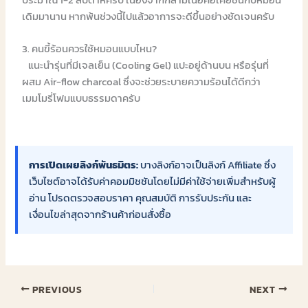
เดิมมานาน หากพ้นช่วงนี้ไปแล้วอาการจะดีขึ้นอย่างชัดเจนครับ
3. คนขี้ร้อนควรใช้หมอนแบบไหน?
แนะนำรุ่นที่มีเจลเย็น (Cooling Gel) แปะอยู่ด้านบน หรือรุ่นที่
ผสม Air-flow charcoal ซึ่งจะช่วยระบายความร้อนได้ดีกว่า
เมมโมรี่โฟมแบบธรรมดาครับ
การเปิดเผยลิงก์พันธมิตร:
บางลิงก์อาจเป็นลิงก์ Affiliate ซึ่ง
เว็บไซต์อาจได้รับค่าคอมมิชชันโดยไม่มีค่าใช้จ่ายเพิ่มสำหรับผู้
อ่าน โปรดตรวจสอบราคา คุณสมบัติ การรับประกัน และ
เงื่อนไขล่าสุดจากร้านค้าก่อนสั่งซื้อ
PREVIOUS
NEXT