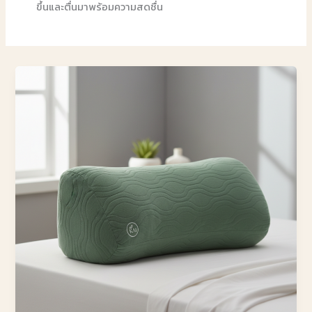
ขึ้นและตื่นมาพร้อมความสดชื่น
เลือก
หมอนข้าง
ลด
กรน
คุณภาพ
ดี
–
KaiEverything