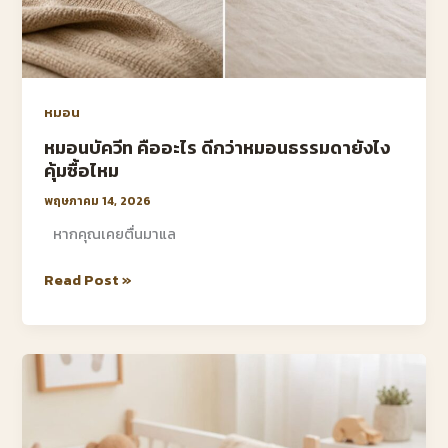
หมอน
หมอนบัควีท คืออะไร ดีกว่าหมอนธรรมดายังไง
คุ้มซื้อไหม
พฤษภาคม 14, 2026
หากคุณเคยตื่นมาแล
Read Post »
หมอน
เด็ก
0-
3