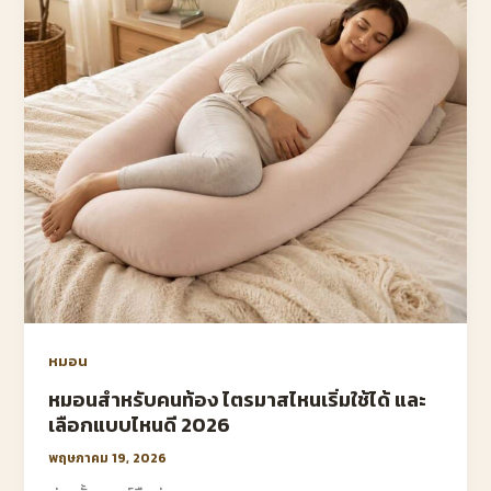
ไหน
เริ่ม
ใช้ได้
และ
เลือก
แบบ
ไหน
ดี
2026
หมอน
หมอนสำหรับคนท้อง ไตรมาสไหนเริ่มใช้ได้ และ
เลือกแบบไหนดี 2026
พฤษภาคม 19, 2026