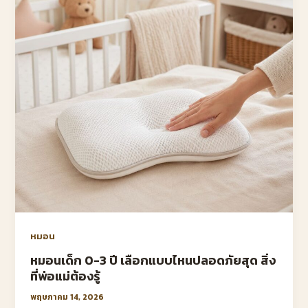
ปี
เลือก
แบบ
ไหน
ปลอดภัย
สุด
สิ่ง
ที่
พ่อ
แม่
ต้อง
รู้
หมอน
หมอนเด็ก 0-3 ปี เลือกแบบไหนปลอดภัยสุด สิ่ง
ที่พ่อแม่ต้องรู้
พฤษภาคม 14, 2026