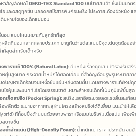
งหาสัญลักษณ์
OEKO-TEX Standard 100
บนป้ายสินค้า ซึ่งเป็นมาต
้นใยและวัสดุทุกชิ้น ปลอดภัยไร้สารพิษก่อมะเร็ง ไม่ระคายเคืองผิวหนัง 
เดินหายใจของเด็กแน่นอน
ที่นอน แบบไหนเหมาะกับลูกรักที่สุด
ัสดุผลิตที่นอนหลากหลายประเภท มาดูกันว่าแต่ละแบบมีจุดเด่นจุดด้อยอย
าที่สุดสำหรับเด็กครับ
างพาราแท้ 100% (Natural Latex):
ยืนหนึ่งเรื่องคุณสมบัติรองรับสรีร
ืดหยุ่นสูงมาก กระจายน้ำหนักได้ยอดเยี่ยม ที่สำคัญคือมีรูพรุนระบายอากา
มดปัญหาเด็กร้อนจนเหงื่อซึมแผ่นหลังตอนตื่น แถมยางพาราแท้ยังมีคุ
้านไรฝุ่นและแบคทีเรียโดยธรรมชาติ เหมาะสำหรับเด็กที่เป็นภูมิแพ้ขั้นสุด
็อกเก็ตสปริง (Pocket Spring):
สปริงแยกอิสระช่วยลดแรงสั่นสะเทือนเ
รือพลิกตัว ระบายอากาศทะลุผ่านโครงสร้างสปริงได้ดีเยี่ยม แนะนำให้เลือ
ybrid) ที่ท็อปปิ้งด้านบนด้วยยางพาราหรือเมมโมรี่โฟมเนื้อแน่น เพื่อเพิ่
่มสบายขึ้น
องน้ำอัดแน่น (High-Density Foam):
น้ำหนักเบา ราคาประหยัด ขนย้