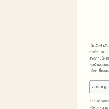
เด็กวัยกำลัง
ซุกหัวนอน แ
ร่างกายให้ส
ผลร้ายต่อแน
เลือก
ที่นอน
สารบัญ
สรีระเด็กแต่
ผู้ใหญ่หลายค