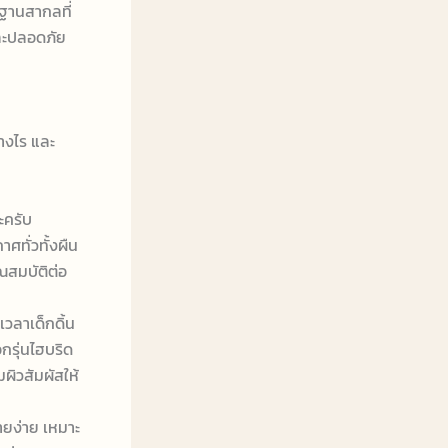
รฐานสากลที่
และปลอดภัย
่างไร และ
ะครับ
ศทั่วทั้งผืน
ณสมบัติต่อ
วลาเด็กดิ้น
กรุ่นไฮบริด
มผิวสัมผัสให้
ายง่าย เหมาะ