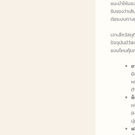
แนะนำให้มอ
รับรองว่าเส
ต่อระบบทาง
เจาะลึกวัสดุ
ปัจจุบันมีว
แบบไหนคุ้มค่
ย
ย
ห
ต
พ
ห
(H
นุ
ฟ