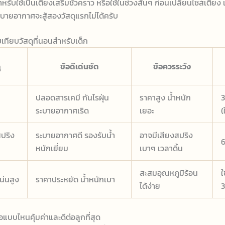
หรับใช้เป็นเตียงเสริมชั่วคราว หรือใช้ในช่วงสั้นๆ ก่อนเปลี่ยนไซส์เตียง
ะบายอากาศจะสู้สองวัสดุแรกไม่ได้ครับ
เทียบวัสดุที่นอนสำหรับเด็ก
ุ
ข้อดีเด่นชัด
ข้อควรระวัง
ปลอดสารเคมี กันไรฝุ่น
ราคาสูง น้ำหนัก
3
ระบายอากาศเริด
เยอะ
(
สปริง
ระบายอากาศดี รองรับน้ำ
อาจมีเสียงสปริง
6
หนักเยี่ยม
เบาๆ เวลาดิ้น
สะสมอุณหภูมิร้อน
ใ
่นสูง
ราคาประหยัด น้ำหนักเบา
ได้ง่าย
3
ื้อแบบไหนคุ้มค่าและดีต่อลูกที่สุด