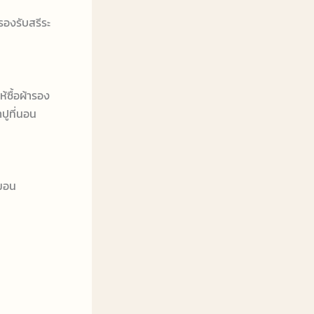
รองรับสรีระ
้ซื้อผ้ารอง
ปูที่นอน
หมอน