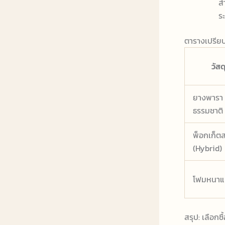
สำ
ร
ตารางเปรียบ
วัสด
ยางพารา
ธรรมชาติ
พ็อกเก็ต
(Hybrid)
โฟมหนาแน
สรุป: เลือกซ