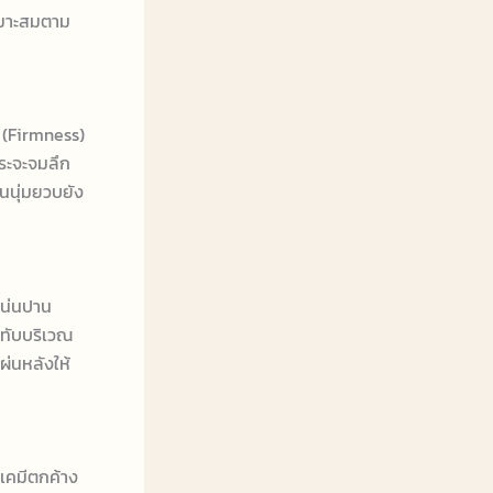
หมาะสมตาม
น (Firmness)
ีระจะจมลึก
นนุ่มยวบยัง
บแน่นปาน
ดทับบริเวณ
่นหลังให้
รเคมีตกค้าง