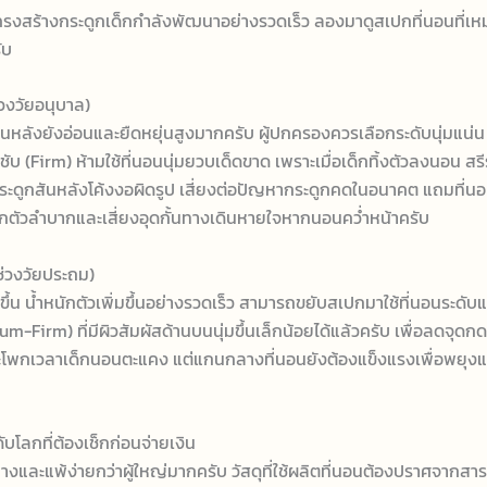
ครงสร้างกระดูกเด็กกำลังพัฒนาอย่างรวดเร็ว ลองมาดูสเปกที่นอนที่เ
ับ
ช่วงวัยอนุบาล)
กสันหลังยังอ่อนและยืดหยุ่นสูงมากครับ ผู้ปกครองควรเลือกระดับนุ่มแน่
บ (Firm) ห้ามใช้ที่นอนนุ่มยวบเด็ดขาด เพราะเมื่อเด็กทิ้งตัวลงนอน สร
ระดูกสันหลังโค้งงอผิดรูป เสี่ยงต่อปัญหากระดูกคดในอนาคต แถมที่นอ
ิกตัวลำบากและเสี่ยงอุดกั้นทางเดินหายใจหากนอนคว่ำหน้าครับ
(ช่วงวัยประถม)
โตขึ้น น้ำหนักตัวเพิ่มขึ้นอย่างรวดเร็ว สามารถขยับสเปกมาใช้ที่นอนระดั
m-Firm) ที่มีผิวสัมผัสด้านบนนุ่มขึ้นเล็กน้อยได้แล้วครับ เพื่อลดจุดก
ะโพกเวลาเด็กนอนตะแคง แต่แกนกลางที่นอนยังต้องแข็งแรงเพื่อพยุงแผ
บโลกที่ต้องเช็กก่อนจ่ายเงิน
างและแพ้ง่ายกว่าผู้ใหญ่มากครับ วัสดุที่ใช้ผลิตที่นอนต้องปราศจากสา