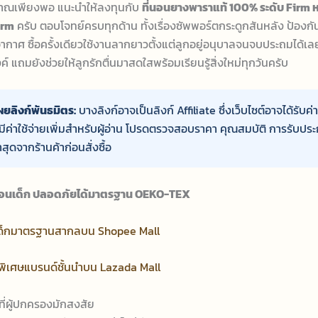
มาณเพียงพอ แนะนำให้ลงทุนกับ
ที่นอนยางพาราแท้ 100% ระดับ Firm ห
irm
ครับ ตอบโจทย์ครบทุกด้าน ทั้งเรื่องซัพพอร์ตกระดูกสันหลัง ป้องกัน
กาศ ซื้อครั้งเดียวใช้งานลากยาวตั้งแต่ลูกอยู่อนุบาลจนจบประถมได้เลย 
 แถมยังช่วยให้ลูกรักตื่นมาสดใสพร้อมเรียนรู้สิ่งใหม่ทุกวันครับ
ผยลิงก์พันธมิตร:
บางลิงก์อาจเป็นลิงก์ Affiliate ซึ่งเว็บไซต์อาจได้รับค
มีค่าใช้จ่ายเพิ่มสำหรับผู้อ่าน โปรดตรวจสอบราคา คุณสมบัติ การรับประ
าสุดจากร้านค้าก่อนสั่งซื้อ
ี่นอนเด็ก ปลอดภัยได้มาตรฐาน OEKO-TEX
เด็กมาตรฐานสากลบน Shopee Mall
พิเศษแบรนด์ชั้นนำบน Lazada Mall
ี่ผู้ปกครองมักสงสัย