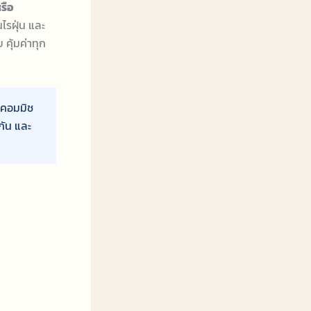
รือ
ไรฝุ่น และ
คุ้มค่าทุก
่าคอมมิช
กัน และ