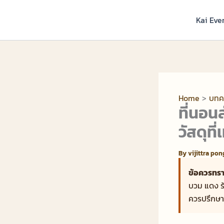
Skip
to
Kai Eve
content
Home
บทค
ที่นอน
วัสดุท
By
vijittra po
ข้อควรทรา
บวม แดง ร้
ควรปรึกษา