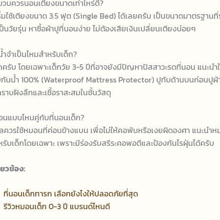
3 ขวบควรนอนเตียงขนาดเท่าไหร่ดี?
ิ่มใช้เตียงขนาด 3.5 ฟุต (Single Bed) ได้เลยครับ เป็นขนาดมาตรฐานที่
็นวัยรุ่น หาซื้อผ้าปูที่นอนง่าย ไม่ต้องเสียเงินเปลี่ยนเตียงบ่อยๆ
นน้ำจำเป็นไหมสำหรับเด็ก?
ครับ โดยเฉพาะเด็กวัย 3-5 ปีที่อาจยังมีปัญหาปัสสาวะรดที่นอน แนะนำให
บกันน้ำ 100% (Waterproof Mattress Protector) ปูทับด้านบนก่อนปูผ้า
คราบฝังลึกและเชื้อราสะสมในชั้นวัสดุ
อนแบบไหนคู่กับที่นอนเด็ก?
าลควรใช้หมอนที่ค่อนข้างแบน เพื่อไม่ให้คอพับหรือเงยผิดองศา แนะนำ
ับเด็กโดยเฉพาะ เพราะมีร่องรับสรีระคอพอดีและป้องกันไรฝุ่นได้ครับ
่ยวข้อง:
→
ที่นอนเด็กทารก เลือกยังไงให้ปลอดภัยที่สุด
→
รีวิวหมอนเด็ก 0-3 ปี แบรนด์ไหนดี