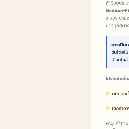
ถ้ามีงบประ
Medium-F
ระบบระบายอา
บาททุกสตางค์
การเปิดเ
ชันโดยไม่
เงื่อนไขล่
โปรโมชั่นท
ดูที่นอน
เช็กราคา
FAQ: คำถามท