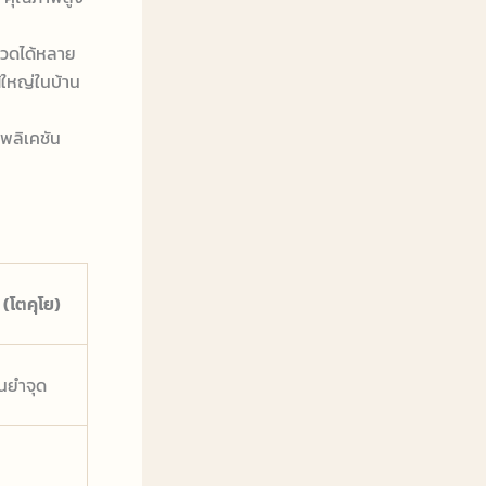
นวดได้หลาย
้ใหญ่ในบ้าน
ปพลิเคชัน
(โตคุโย)
่นยำจุด