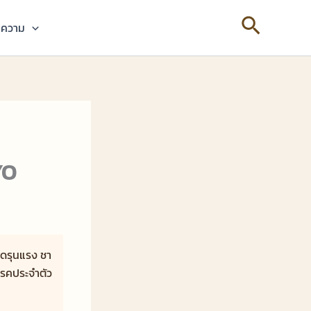
Search
ความ
YO
วดรุนแรง ชา
ีโรคประจำตัว