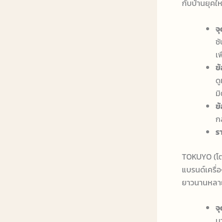
กับบ้านยุคให
จ
ซ
เ
ข้
ด
ม
ข้
ก
รา
TOKUYO (โตค
แบรนด์เครื่อ
ยาวนานหลาย
จ
ม