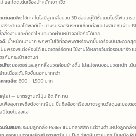
ม่ และโดดเด่นเรื่องน้ำหนักเบาหวิว
ุดเด่นสเปก:
ใช้เทคโนโลยีลูกกลิ้งนวด 3D ซ่อนอยู่ใต้ชั้นเมมโมรี่โฟมเกรดพ
ับสรีระต้นคอได้พอดีเป๊ะ บางรุ่นรองรับระบบเชื่อมต่อแอปพลิเคชันผ่าน 
พื่อสั่งงานและตั้งค่าโหมดนวดผ่านหน้าจอมือถือได้เลย
อดี:
น้ำหนักเบามาก พกพาไปใช้ที่ออฟฟิศหรือพกขึ้นเครื่องบินสะดวกสุด
ูเป็นพรอพแต่งห้องได้ แบตเตอรี่อึดทน ใช้งานได้หลายวันต่อรอบชาร์จ แ
ิตรกับกระเป๋าสตางค์
อเสีย:
มอเตอร์และลูกกลิ้งนวดค่อนข้างตื้น ไม่สะใจคนชอบนวดหนัก เน้
ล้ามเนื้อระดับผิวชั้นนอกมากกว่า
คาเฉลี่ย:
800 – 1,500 บาท
ุโย) — มาตรฐานญี่ปุ่น อึด ถึก ทน
งเพื่อสุขภาพชื่อดังจากญี่ปุ่น ขึ้นชื่อลือชาเรื่องมาตรฐานวัสดุและมอเตอร์ท
ปีโดยไม่งอแง
ุดเด่นสเปก:
ระบบลูกกลิ้ง Roller แบบคลาสสิก แต่วางตำแหน่งลูกกลิ้
าก ออกแบบตามหลักสรีรศาสตร์แบบเป๊ะๆ วัสดุหุ้มภายนอกเป็นหนัง P