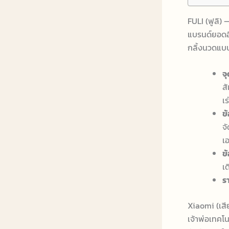
FULI (ฟูลิ)
แบรนด์ยอดฮิ
กลิ้งนวดแบบ
จ
ส
เร
ข้
จ
เ
ข้
เ
รา
Xiaomi (เสี
เจ้าพ่อเทคโ