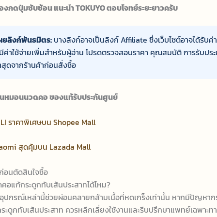
้องกดปุ่มซับซ้อน แนะนำ TOKUYO ตอบโจทย์ระยะยาวครับ
ผยลิงก์พันธมิตร:
บางลิงก์อาจเป็นลิงก์ Affiliate ซึ่งเว็บไซต์อาจได้รับค
มีค่าใช้จ่ายเพิ่มสำหรับผู้อ่าน โปรดตรวจสอบราคา คุณสมบัติ การรับประ
าสุดจากร้านค้าก่อนสั่งซื้อ
มชันหมอนนวดคอ ของแท้รับประกันศูนย์
 FULI ราคาพิเศษบน Shopee Mall
Xiaomi สุดคุ้มบน Lazada Mall
่อนตัดสินใจซื้อ
คอแก้กระดูกทับเส้นประสาทได้ไหม?
บ อุปกรณ์เหล่านี้ช่วยผ่อนคลายกล้ามเนื้อที่หดเกร็งเท่านั้น หากมีปัญหา
ระดูกทับเส้นประสาท ควรหลีกเลี่ยงใช้งานและรีบปรึกษาแพทย์เฉพาะทา