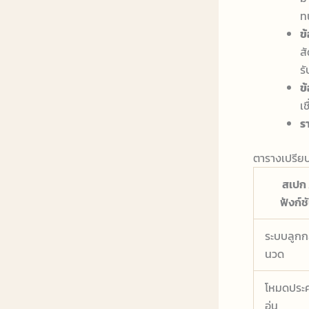
ท
ข้
ส
รั
ข้
เ
รา
ตารางเปรีย
สเปก 
ฟังก์ช
ระบบลูกกล
นวด
โหมดประ
อุ่น