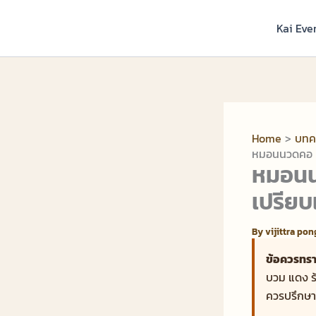
Skip
to
Kai Eve
content
Home
บทค
หมอนนวดคอ F
หมอนน
เปรียบ
By
vijittra po
ข้อควรทรา
บวม แดง ร้
ควรปรึกษา