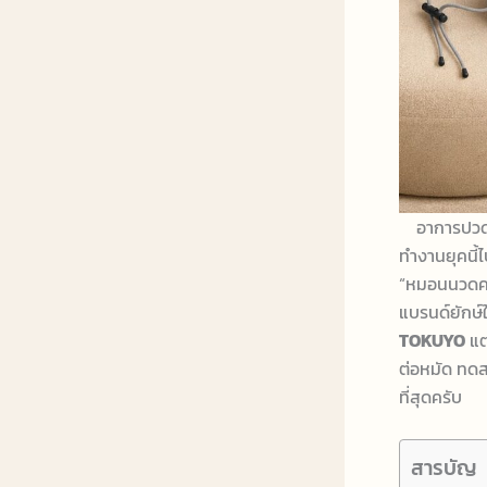
อาการปวดคอ
ทำงานยุคนี้
“หมอนนวดคอไ
แบรนด์ยักษ์ใ
TOKUYO
แต
ต่อหมัด ทดส
ที่สุดครับ
สารบัญ