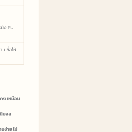
หนัง PU
น ซื้อให้
กๆ เหมือน
ินิมอล
านง่าย ไม่