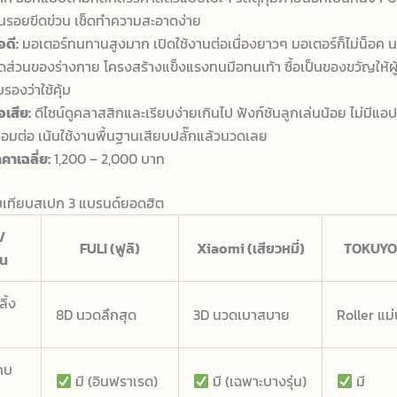
นรอยขีดข่วน เช็ดทำความสะอาดง่าย
อดี:
มอเตอร์ทนทานสูงมาก เปิดใช้งานต่อเนื่องยาวๆ มอเตอร์ก็ไม่น็อค 
ัดส่วนของร่างกาย โครงสร้างแข็งแรงทนมือทนเท้า ซื้อเป็นของขวัญให้ผู
บรองว่าใช้คุ้ม
อเสีย:
ดีไซน์ดูคลาสสิกและเรียบง่ายเกินไป ฟังก์ชันลูกเล่นน้อย ไม่มีแอ
ชื่อมต่อ เน้นใช้งานพื้นฐานเสียบปลั๊กแล้วนวดเลย
คาเฉลี่ย:
1,200 – 2,000 บาท
บเทียบสเปก 3 แบรนด์ยอดฮิต
/
FULI (ฟูลิ)
Xiaomi (เสียวหมี่)
TOKUYO 
ัน
ิ้ง
8D นวดลึกสุด
3D นวดเบาสบาย
Roller แม
คบ
มี (อินฟราเรด)
มี (เฉพาะบางรุ่น)
มี