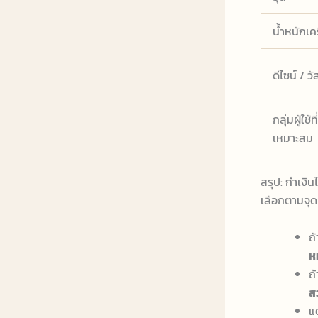
น้ำหนักเคร
ดีไซน์ / วั
กลุ่มผู้ใช้ที่
เหมาะสม
สรุป: กำเงิน
เลือกตามจุด
ถ
ห
ถ
ส
แต