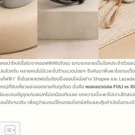
บ่าไหล่เรื้อรังจากออฟฟิศซินโดรม แทบจะกลายเป็นโรคประจำตัวขอ
ไปแล้วครับ หลายคนไม่มีเวลาไปร้านนวดบ่อยๆ จึงหันมาพึ่งพาไอเทมเด็ด
ฟฟ้า” ซึ่งในแพลตฟอร์มช้อปปิ้งออนไลน์อย่าง Shopee และ Lazada ต
หญ่ที่ขับเคี่ยวแย่งยอดขายกันดุเดือด นั่นคือ
หมอนนวดคอ FULI vs Xi
่ละแบรนด์ชูจุดเด่นสเปกไม่เหมือนกันเลย บทความนี้จะพาไปเจาะลึกส
อบใช้งานจริง เพื่อดูว่าแบรนด์ไหนตอบโจทย์สรีระและคุ้มค่าเงินในกระเ