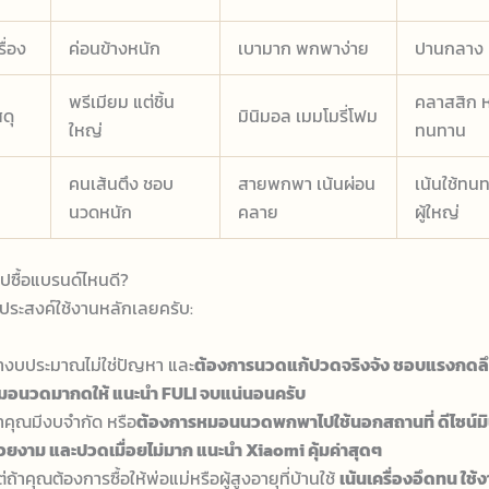
ื่อง
ค่อนข้างหนัก
เบามาก พกพาง่าย
ปานกลาง
พรีเมียม แต่ชิ้น
คลาสสิก 
สดุ
มินิมอล เมมโมรี่โฟม
ใหญ่
ทนทาน
คนเส้นตึง ชอบ
สายพกพา เน้นผ่อน
เน้นใช้ทนทา
นวดหนัก
คลาย
ผู้ใหญ่
ไปซื้อแบรนด์ไหนดี?
ประสงค์ใช้งานหลักเลยครับ:
้างบประมาณไม่ใช่ปัญหา และ
ต้องการนวดแก้ปวดจริงจัง ชอบแรงกดลึ
มอนวดมากดให้ แนะนำ FULI จบแน่นอนครับ
้าคุณมีงบจำกัด หรือ
ต้องการหมอนนวดพกพาไปใช้นอกสถานที่ ดีไซน์ม
วยงาม และปวดเมื่อยไม่มาก แนะนำ Xiaomi คุ้มค่าสุดๆ
่ถ้าคุณต้องการซื้อให้พ่อแม่หรือผู้สูงอายุที่บ้านใช้
เน้นเครื่องอึดทน ใช้ง