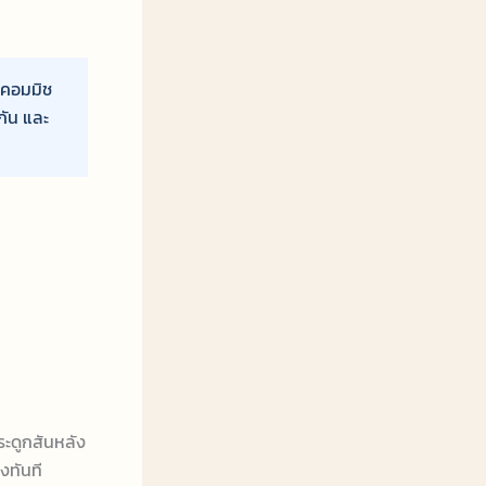
่าคอมมิช
กัน และ
กระดูกสันหลัง
งทันที