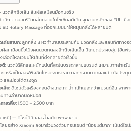
 — นวดลึกถึงเส้น สัมผัสเสมือนมือคนจริง
ตที่กวาดยอดรีวิวถล่มทลายในโซเชียลมีเดีย จุดขายหลักของ FULI คือ
 8D Rotary Massage ที่ออกแบบมาให้หมุนคลึงได้หลายมิติ
ุดเด่นสเปก:
ลูกกลิ้ง 8 หัวทำงานประสานกัน นวดคลึงและสลับทิศทางอัต
ัมผัสเหมือนนิ้วโป้งคนนวดกดลงลึกถึงเส้นเอ็น มีโหมดประคบอุ่น (อินฟร
่งเลือดไหลเวียนให้เส้นที่ตึงคลายตัวเร็วขึ้น
อดี:
นวดได้ลึกและหนักแน่นที่สุดในบรรดาสามแบรนด์ เหมาะมากสำหรับ
ัดๆ หรือเป็นออฟฟิศซินโดรมระยะสะสม นอกกจากนวดคอแล้ว ยังประยุกต
อว และน่องได้ตรงจุด
อเสีย:
ดีไซน์ตัวเครื่องค่อนข้างเทอะทะ น้ำหนักเยอะกว่าแบรนด์อื่น พกพาใ
ดินทางลำบากนิดหน่อย
คาเฉลี่ย:
1,500 – 2,500 บาท
ยวหมี่) — ดีไซน์มินิมอล ล้ำสมัย พกพาง่าย
นโลยีอย่าง Xiaomi ลงมาร่วมวงด้วยคอนเซปต์ “น้อยแต่มาก” เน้นดีไซน