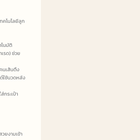
เทคโนโลยีลูก
โนมัติ
าเรด) ช่วย
คนเส้นตึง
์ใช้นวดหลัง
ส่กระเป๋า
์สวยงามเข้า