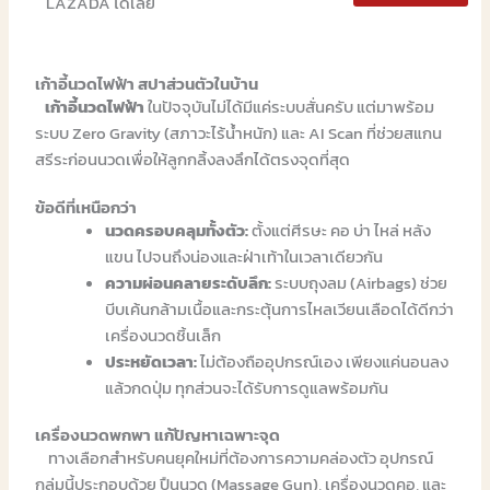
LAZADA ได้เลย
เก้าอี้นวดไฟฟ้า สปาส่วนตัวในบ้าน
เก้าอี้นวดไฟฟ้า
ในปัจจุบันไม่ได้มีแค่ระบบสั่นครับ แต่มาพร้อม
ระบบ Zero Gravity (สภาวะไร้น้ำหนัก) และ AI Scan ที่ช่วยสแกน
สรีระก่อนนวดเพื่อให้ลูกกลิ้งลงลึกได้ตรงจุดที่สุด
ข้อดีที่เหนือกว่า
นวดครอบคลุมทั้งตัว:
ตั้งแต่ศีรษะ คอ บ่า ไหล่ หลัง
แขน ไปจนถึงน่องและฝ่าเท้าในเวลาเดียวกัน
ความผ่อนคลายระดับลึก:
ระบบถุงลม (Airbags) ช่วย
บีบเค้นกล้ามเนื้อและกระตุ้นการไหลเวียนเลือดได้ดีกว่า
เครื่องนวดชิ้นเล็ก
ประหยัดเวลา:
ไม่ต้องถืออุปกรณ์เอง เพียงแค่นอนลง
แล้วกดปุ่ม ทุกส่วนจะได้รับการดูแลพร้อมกัน
เครื่องนวดพกพา แก้ปัญหาเฉพาะจุด
ทางเลือกสำหรับคนยุคใหม่ที่ต้องการความคล่องตัว อุปกรณ์
กลุ่มนี้ประกอบด้วย ปืนนวด (Massage Gun), เครื่องนวดคอ, และ