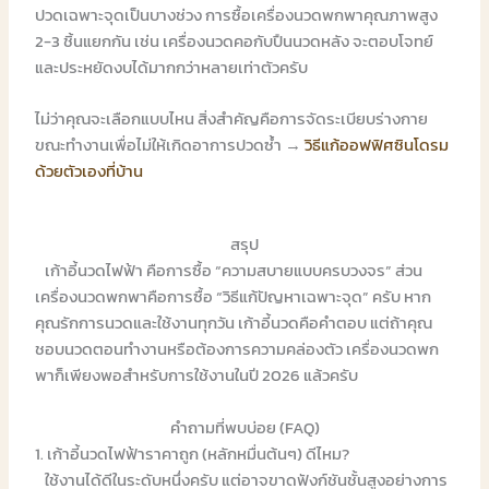
ปวดเฉพาะจุดเป็นบางช่วง การซื้อเครื่องนวดพกพาคุณภาพสูง
2-3 ชิ้นแยกกัน เช่น เครื่องนวดคอกับปืนนวดหลัง จะตอบโจทย์
และประหยัดงบได้มากกว่าหลายเท่าตัวครับ
ไม่ว่าคุณจะเลือกแบบไหน สิ่งสำคัญคือการจัดระเบียบร่างกาย
ขณะทำงานเพื่อไม่ให้เกิดอาการปวดซ้ำ →
วิธีแก้ออฟฟิศซินโดรม
ด้วยตัวเองที่บ้าน
สรุป
เก้าอี้นวดไฟฟ้า คือการซื้อ “ความสบายแบบครบวงจร” ส่วน
เครื่องนวดพกพาคือการซื้อ “วิธีแก้ปัญหาเฉพาะจุด” ครับ หาก
คุณรักการนวดและใช้งานทุกวัน เก้าอี้นวดคือคำตอบ แต่ถ้าคุณ
ชอบนวดตอนทำงานหรือต้องการความคล่องตัว เครื่องนวดพก
พาก็เพียงพอสำหรับการใช้งานในปี 2026 แล้วครับ
คำถามที่พบบ่อย (FAQ)
1. เก้าอี้นวดไฟฟ้าราคาถูก (หลักหมื่นต้นๆ) ดีไหม?
ใช้งานได้ดีในระดับหนึ่งครับ แต่อาจขาดฟังก์ชันชั้นสูงอย่างการ