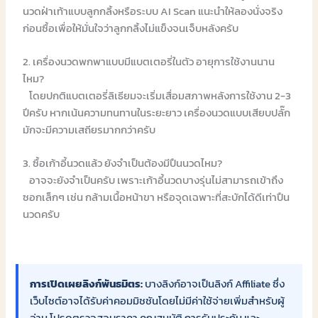
นวดฝ่าเท้าแบบลูกกลิ้งหรือระบบ AI Scan แนะนำให้ลองนั่งจริง
ก่อนซื้อเพื่อให้มั่นใจว่าลูกกลิ้งไม่แข็งจนเจ็บหลังครับ
2. เครื่องนวดพกพาแบบมีแบตเตอรี่ในตัว อายุการใช้งานนาน
ไหม?
โดยปกติแบตเตอรี่ลิเธียมจะเริ่มเสื่อมสภาพหลังการใช้งาน 2-3
ปีครับ หากเน้นความทนทานในระยะยาว เครื่องนวดแบบเสียบปลั๊ก
มักจะมีความเสถียรมากกว่าครับ
3. ซื้อเก้าอี้นวดแล้ว ยังจำเป็นต้องมีปืนนวดไหม?
อาจจะยังจำเป็นครับ เพราะเก้าอี้นวดบางรุ่นไม่สามารถเข้าถึง
ซอกเล็กๆ เช่น กล้ามเนื้อหน้าขา หรือจุดเฉพาะที่สะบักได้ดีเท่าปืน
นวดครับ
การเปิดเผยลิงก์พันธมิตร:
บางลิงก์อาจเป็นลิงก์ Affiliate ซึ่ง
เว็บไซต์อาจได้รับค่าคอมมิชชันโดยไม่มีค่าใช้จ่ายเพิ่มสำหรับผู้
อ่าน โปรดตรวจสอบราคา คุณสมบัติ การรับประกัน และ