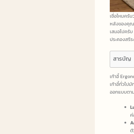
เชื่อไหมครับ
หลังของคุณ 
เสมอไปครับ 
ประคองสรีระแ
สารบัญ
เก้าอี้ Ergo
เก้าอี้ทั่วไ
ออกแบบตามส
L
ค
A
ต