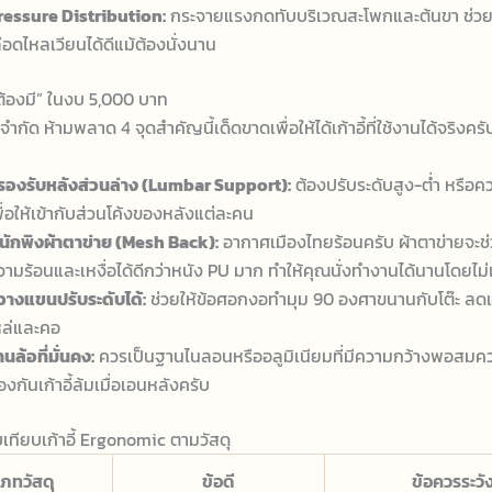
ressure Distribution:
กระจายแรงกดทับบริเวณสะโพกและต้นขา ช่วย
ลือดไหลเวียนได้ดีแม้ต้องนั่งนาน
 “ต้องมี” ในงบ 5,000 บาท
กัด ห้ามพลาด 4 จุดสำคัญนี้เด็ดขาดเพื่อให้ได้เก้าอี้ที่ใช้งานได้จริงครั
ี่รองรับหลังส่วนล่าง (Lumbar Support):
ต้องปรับระดับสูง-ต่ำ หรือคว
พื่อให้เข้ากับส่วนโค้งของหลังแต่ละคน
นักพิงผ้าตาข่าย (Mesh Back):
อากาศเมืองไทยร้อนครับ ผ้าตาข่ายจะช
วามร้อนและเหงื่อได้ดีกว่าหนัง PU มาก ทำให้คุณนั่งทำงานได้นานโดยไม่
ี่วางแขนปรับระดับได้:
ช่วยให้ข้อศอกงอทำมุม 90 องศาขนานกับโต๊ะ ลดแ
หล่และคอ
นล้อที่มั่นคง:
ควรเป็นฐานไนลอนหรืออลูมิเนียมที่มีความกว้างพอสมควร
องกันเก้าอี้ล้มเมื่อเอนหลังครับ
เทียบเก้าอี้ Ergonomic ตามวัสดุ
เภทวัสดุ
ข้อดี
ข้อควรระวั