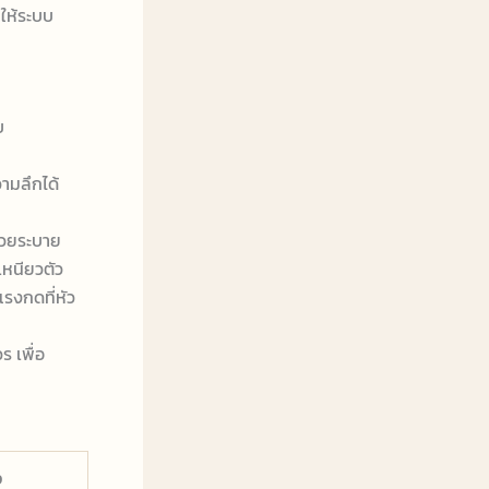
ให้ระบบ
บ
ามลึกได้
่วยระบาย
เหนียวตัว
รงกดที่หัว
 เพื่อ
ง