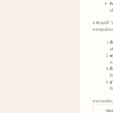
P
เ
4 ฟีเจอร์ที่
หากคุณมีงบจำ
ท
เ
พ
ค
ท
ไ
ฐา
ป้
ตารางเปรียบ
ประ