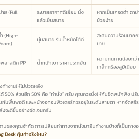
่าย (Full
ระบายอากาศดีเยี่ยม นั่ง
หากเป็นเกรดต่ำ ตาข
แล้วเย็นสบาย
ย้วยง่าย
้ำ (High-
สะสมความร้อนมากกว
นุ่มสบาย รับน้ำหนักได้ดี
Foam)
ข่าย
ความทนทานน้อยกว่า
งพลาสติก PP
น้ำหนักเบา ราคาประหยัด
เหล็กหรืออลูมิเนียม
่งทำงานให้ไม่ปวดหลัง
ช่วยได้ 50% ส่วนอีก 50% คือ “ท่านั่ง” ครับ คุณควรนั่งให้ก้นชิดพนักพิง ปร
าบกับพื้นพอดี และหน้าจอคอมพิวเตอร์ควรอยู่ในระดับสายตา หากจัดสรีระ
งจะดีขึ้นอย่างชัดเจนครับ
ำงานของคุณจำกัด การเปลี่ยนท่าทางจากนั่งมายืนทำงานบ้างก็เป็นทางอ
ng Desk คุ้มค่าจริงไหม?