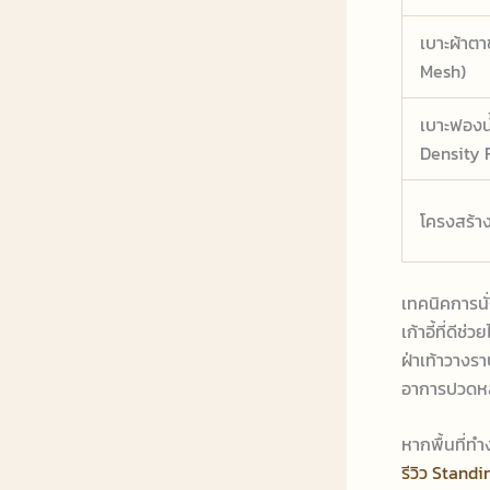
เบาะผ้าตาข
Mesh)
เบาะฟองน
Density 
โครงสร้า
เทคนิคการนั
เก้าอี้ที่ดี
ฝ่าเท้าวางร
อาการปวดหลั
หากพื้นที่ท
รีวิว Standi