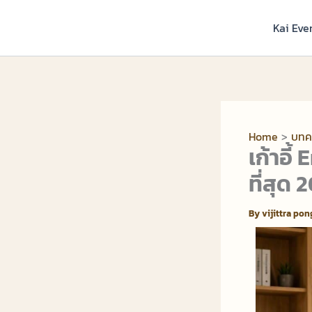
Skip
to
Kai Eve
content
Home
บทค
เก้าอี
ที่สุด 
By
vijittra po