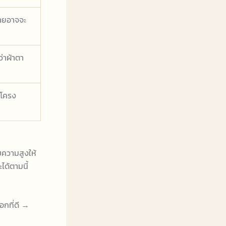
่ายอาจจะ
่าผ้าตา
โครง
ับความสูงให้
ได้ตามนี้
อกที่ดี →